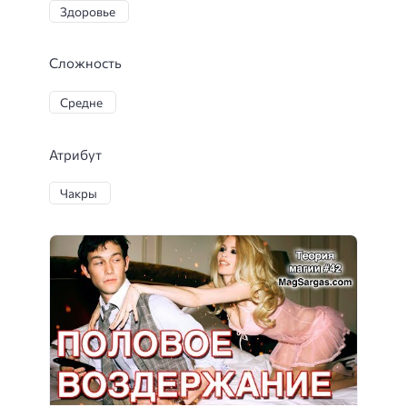
Здоровье
Символический анализ
Диагностика порчи
Распознавание знаков
Сложность
Создание амулета
Очищение от негатива
Средне
Телекинез
Энергетическая чистка
Создание талисмана
Атрибут
Самосовершенствование
Чакры
Выбор колдовского имени
Заговоры
Обучение магии
Практикум по магии
Магия
Магическая практика
Привороты
Изучение магии
Управление эмоциями
Создание амулетов
Светлая магия
Путь мага
Магический тест
Магическая помощь