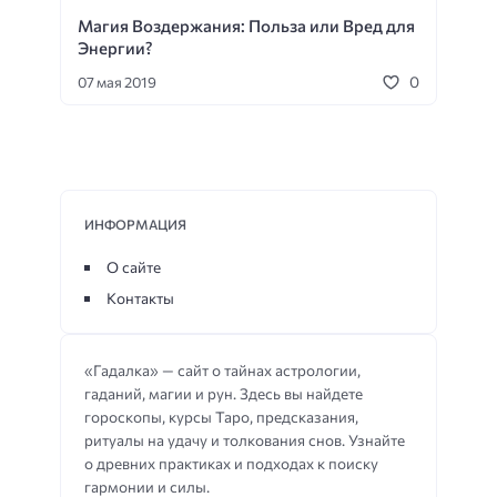
Магия Воздержания: Польза или Вред для
Магическое зелье
Выбор амулета
Энергии?
Амулет
Древнеегипетские ритуалы
0
07 мая 2019
Защита от сил
Подготовка к смерти
Боевая магия
Упражнения на видение
Раскрещивание
Упражнение на телекинез
Распознание ведьмы
Теория магии
ИНФОРМАЦИЯ
Медитация
Техника расслабления
О сайте
Контакты
Разоблачение лжи
Вхождение в эгрегор
Изгнание духов
Выход в астрал
Тест
«Гадалка» — сайт о тайнах астрологии,
Планетарная магия
Продажа души
гаданий, магии и рун. Здесь вы найдете
гороскопы, курсы Таро, предсказания,
Некромантия
Шаманский ритуал
ритуалы на удачу и толкования снов. Узнайте
Дыхательная практика
о древних практиках и подходах к поиску
гармонии и силы.
Интуитивное питание