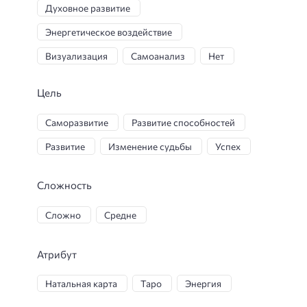
Духовное развитие
Энергетическое воздействие
Визуализация
Самоанализ
Нет
Магический ритуал
Черная магия
Цель
Защита от негатива
Саморазвитие
Развитие способностей
Символический анализ
Развитие
Изменение судьбы
Успех
Диагностика порчи
Распознавание знаков
Создание амулета
Очищение от негатива
Сложность
Телекинез
Энергетическая чистка
Сложно
Средне
Создание талисмана
Самосовершенствование
Атрибут
Выбор колдовского имени
Заговоры
Натальная карта
Таро
Энергия
Обучение магии
Практикум по магии