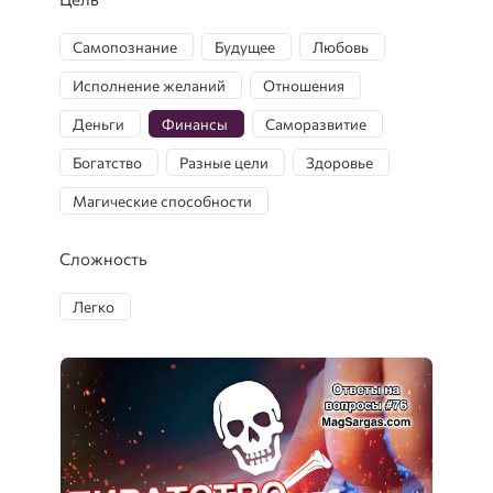
Самопознание
Будущее
Любовь
Исполнение желаний
Отношения
Деньги
Финансы
Саморазвитие
Богатство
Разные цели
Здоровье
Магические способности
Решение проблем
Духовный рост
Сложность
Самосовершенствование
Самореализация
Легко
Разное
Развитие способностей
Правда
Защита
Гармония
Развитие
Различные
Карма
Духовное развитие
Управление предметами
Связь с высшим