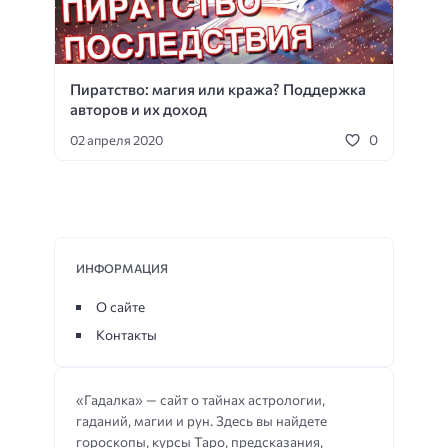
Знания магии
Магическая сила
Развитие силы
Эмоциональное здоровье
Общение с животными
Загробная жизнь
Пиратство: магия или кража? Поддержка
авторов и их доход
Переход в другой эгрегор
Знание
0
02 апреля 2020
Расслабление
Получение энергии
Информация
Пополнение энергии
Продление жизни
Привлекательность
Магические знания
Достижение целей
ИНФОРМАЦИЯ
Магия
Баланс энергии
Успех бизнеса
О сайте
Порабощение
Избавление от болезни
Контакты
Материализация мыслей
Исцеление
Наставление
Изменение судьбы
«Гадалка» — сайт о тайнах астрологии,
гаданий, магии и рун. Здесь вы найдете
Защита от сущностей
гороскопы, курсы Таро, предсказания,