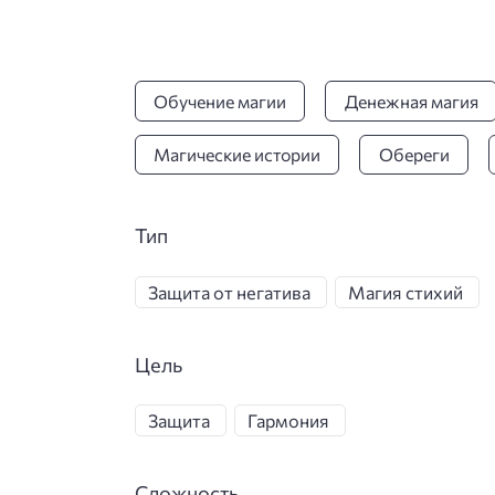
Обучение магии
Денежная магия
Магические истории
Обереги
Тип
Защита от негатива
Магия стихий
Цель
Защита
Гармония
Сложность