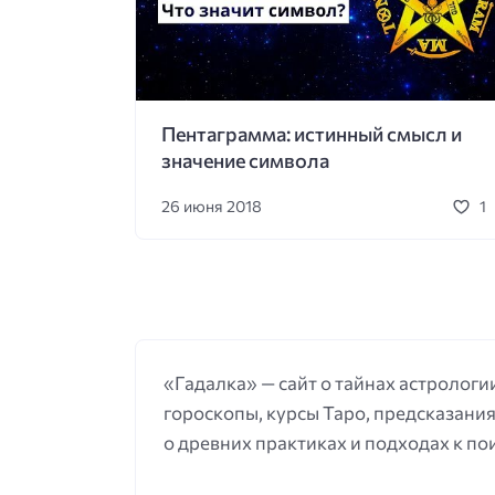
Пентаграмма
Природа
Программ
Стихии
Сущности
Татуировка
Чистка
Энергетический шар
Эфи
Пентаграмма: истинный смысл и
значение символа
26 июня 2018
1
«Гадалка» — сайт о тайнах астрологии
гороскопы, курсы Таро, предсказания
о древних практиках и подходах к по