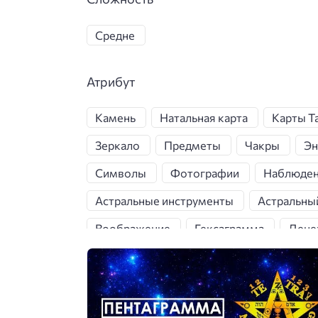
Средне
Атрибут
Камень
Натальная карта
Карты Т
Зеркало
Предметы
Чакры
Эн
Символы
Фотографии
Наблюде
Астральные инструменты
Астральны
Воображение
Гексаграмма
Дене
Жизненный опыт
Заклинания
За
Магическая помощь
Магическая сил
Мандалы
Мантры
Маятник
М