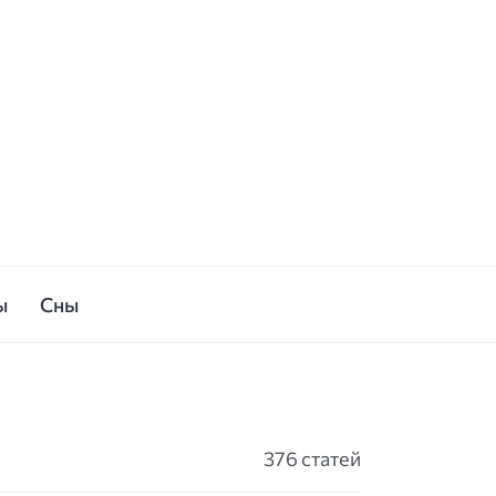
ы
Сны
376 статей