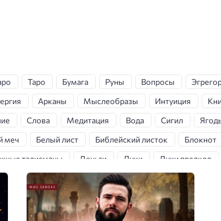
аро
Таро
Бумага
Руны
Вопросы
Эгрего
ергия
Арканы
Мыслеобразы
Интуиция
Кни
ние
Слова
Медитация
Вода
Сигил
Ягод
й меч
Белый лист
Библейский листок
Блокнот
жные талисманы
Деньги
Духи
Духи предков
щиты
Земля
Карта Дьявола
Корневая чакра
а
Магическая тетрадь
Магические артефакты
еста силы
Минералы
Молитва
Музыка
Н