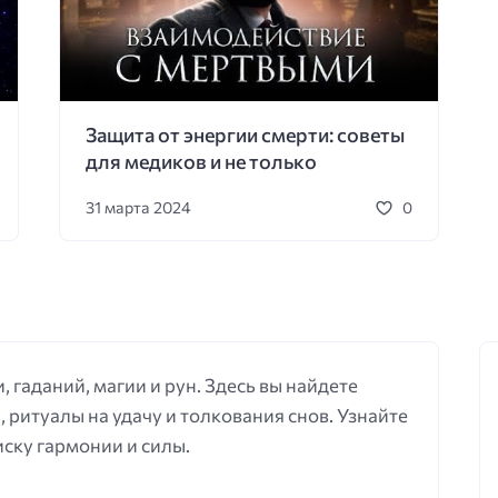
а
Рамка
Ритуалы
Руки
Светлая магия
С
Татуировки
Тетрадь
Тренажер
Учителя
Чё
рное тело
Магическая мишень
Красная нить
Защита от энергии смерти: советы
для медиков и не только
31 марта 2024
0
, гаданий, магии и рун. Здесь вы найдете
, ритуалы на удачу и толкования снов. Узнайте
иску гармонии и силы.