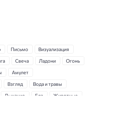
р
Письмо
Визуализация
га
Свеча
Ладони
Огонь
ы
Амулет
Взгляд
Вода и травы
Дыхание
Еда
Животные
Крест
Кулон
Маг
Магический нож
Магия
ож
Общий стол
Пейот