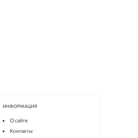
вятые места
Спиритическая доска
рная точка
Черный петух
ИНФОРМАЦИЯ
О сайте
Контакты