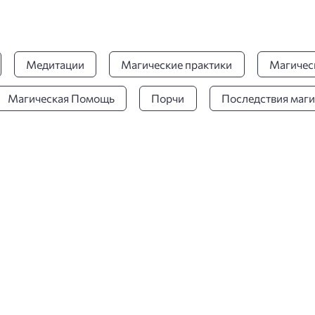
Медитации
Магические практики
Магичес
Магическая Помощь
Порчи
Последствия маг