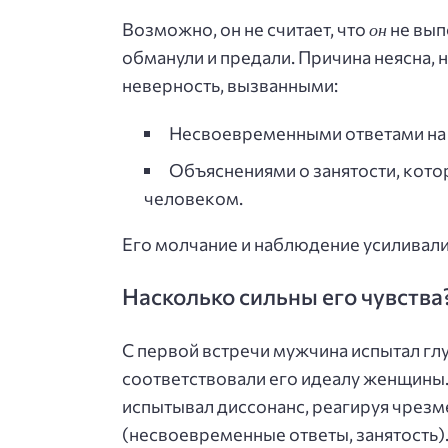
он
Возможно, он не считает, что
не вып
обманули и предали. Причина неясна, н
неверность, вызванными:
Несвоевременными ответами на 
Объяснениями о занятости, кото
человеком.
Его молчание и наблюдение усиливали
Насколько сильны его чувства
С первой встречи мужчина испытал глу
соответствовали его идеалу женщины.
испытывал диссонанс, реагируя чрезме
(несвоевременные ответы, занятость).