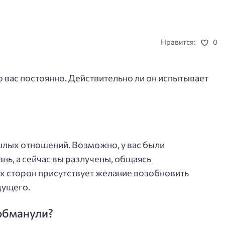
Нравится:
0
 вас постоянно. Действительно ли он испытывает
шлых отношений. Возможно, у вас были
нь, а сейчас вы разлучены, общаясь
х сторон присутствует желание возобновить
дущего.
 обманули?