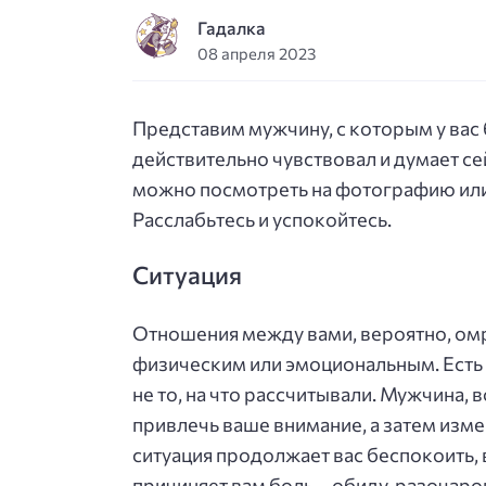
Гадалка
08 апреля 2023
Представим мужчину, с которым у вас
действительно чувствовал и думает сей
можно посмотреть на фотографию или
Расслабьтесь и успокойтесь.
Ситуация
Отношения между вами, вероятно, омр
физическим или эмоциональным. Есть
не то, на что рассчитывали. Мужчина, 
привлечь ваше внимание, а затем изме
ситуация продолжает вас беспокоить, 
причиняет вам боль – обиду, разочаров