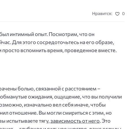
Нравится:
0
 был интимный опыт. Посмотрим, что он
час. Для этого сосредоточьтесь на его образе,
 просто вспомнить время, проведенное вместе.
ачены болью, связанной с расстоянием –
 обманутые ожидания, ощущение, что вы получили
возможно, изначально вел себя иначе, чтобы
нил отношение. Вы могли смириться с этим, но
вы испытываете тягу,
зависимость от него
. Это
ание, – глубокое и сильное чувство, даже если вы