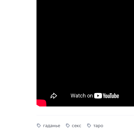
гаданье
секс
таро