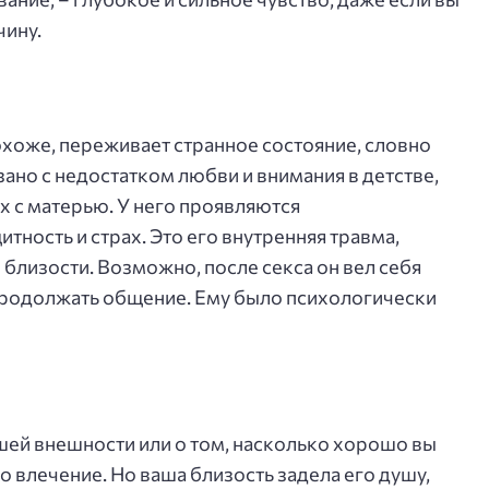
чину.
охоже, переживает странное состояние, словно
зано с недостатком любви и внимания в детстве,
 с матерью. У него проявляются
тность и страх. Это его внутренняя травма,
близости. Возможно, после секса он вел себя
 продолжать общение. Ему было психологически
ашей внешности или о том, насколько хорошо вы
о влечение. Но ваша близость задела его душу,