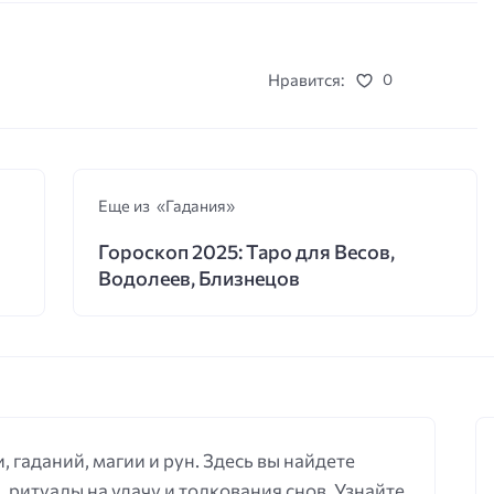
Нравится:
0
Еще из «Гадания»
Гороскоп 2025: Таро для Весов,
Водолеев, Близнецов
, гаданий, магии и рун. Здесь вы найдете
, ритуалы на удачу и толкования снов. Узнайте