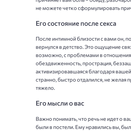
не можете четко сформулировать при
Его состояние после секса
После интимной близости с вами он, п
вернулся в детство. Это ощущение свя
возможно, с проблемами в отношениях
обездвиженность, прострация, беззащи
активизировавшаяся благодаря вашей 
странно, быстро отдалился, не желая
тяжело.
Его мысли о вас
Важно понимать, что речь не идет о в
были в постели. Ему нравились вы, был