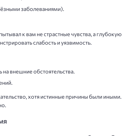
ёзными заболеваниями).
пытывал к вам не страстные чувства, а глубокую
нстрировать слабость и уязвимость.
 на внешние обстоятельства.
ений.
дательство, хотя истинные причины были иными.
но.
мя