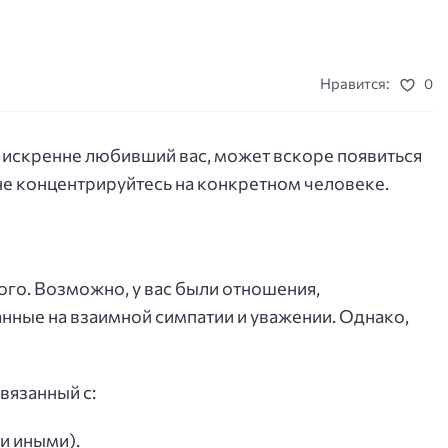
Нравится:
0
 искренне любивший вас, может вскоре появиться
не концентрируйтесь на конкретном человеке.
ого. Возможно, у вас были отношения,
нные на взаимной симпатии и уважении. Однако,
вязанный с:
и иными).