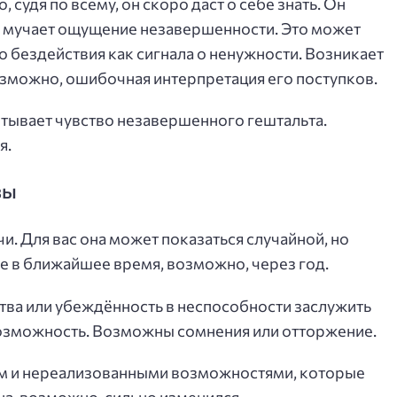
 судя по всему, он скоро даст о себе знать. Он
го мучает ощущение незавершенности. Это может
о бездействия как сигнала о ненужности. Возникает
озможно, ошибочная интерпретация его поступков.
ытывает чувство незавершенного гештальта.
я.
вы
. Для вас она может показаться случайной, но
е в ближайшее время, возможно, через год.
тва или убеждённость в неспособности заслужить
возможность. Возможны сомнения или отторжение.
ом и нереализованными возможностями, которые