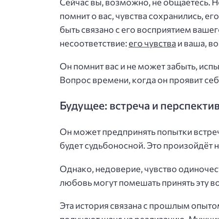
Сейчас вы, возможно, не общаетесь. Но,
помнит о вас, чувства сохранились, е
быть связано с его восприятием вашег
несоответствие:
его чувства
и ваша, в
Он помнит вас и не может забыть, исп
Вопрос времени, когда он проявит себ
Будущее: встреча и перспекти
Он может предпринять попытки встречи
будет судьбоносной. Это произойдёт н
Однако, недоверие, чувство одиночес
любовь могут помешать принять эту 
Эта история связана с прошлым опыт