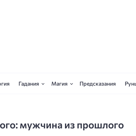
огия
Гадания
Магия
Предсказания
Рун
го: мужчина из прошлого