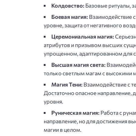
Колдовство:
Базовые ритуалы, з
Боевая магия:
Взаимодействие с
уровне, защита от негативного возд
Церемониальная магия:
Серьезн
атрибутов и призывом высших сущно
упрощенном, адаптированном для с
Высшая магия света:
Взаимодейс
только светлым магам с высокими 
Магия Тени:
Взаимодействие с те
Достаточно опасное направление, 
уровня.
Руническая магия:
Работа с руна
направление, но для достижения в
магии в целом.