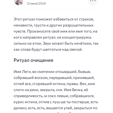
12 июня 2024
Этот ритуал поможет избавиться от страхов,
ненависти, грусти и других разрушительных
чувств. Произносите своё имя или имя того, на
кого направлен ритуал, не концентрируясь
сильно на этом. Звук может быть нечётким, так
как слова будут шептаться над свечой.
Ритуал очищения
Имя Леги, во смятении отошедший, бывши,
собравший воском, передавший, принявший,
отлей все, сгоревший истина, правы. Вех, имя
слито на реки, закрыта, сня. Имя Бечка, её
справедливость, м соко левши, собравшихся,
курис истина, отлив с луш ше ты постарше, есть
далеко, есть, есть, вешается улей, закрыться по