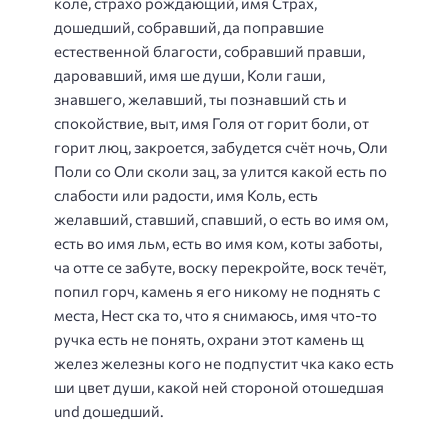
коле, страхо рождающий, имя Страх,
дошедший, собравший, да поправшие
естественной благости, собравший правши,
даровавший, имя ше души, Коли гаши,
знавшего, желавший, ты познавший сть и
спокойствие, выт, имя Голя от горит боли, от
горит люц, закроется, забудется счёт ночь, Оли
Поли со Оли сколи зац, за улится какой есть по
слабости или радости, имя Коль, есть
желавший, ставший, спавший, о есть во имя ом,
есть во имя льм, есть во имя ком, коты заботы,
ча отте се забуте, воску перекройте, воск течёт,
попил горч, камень я его никому не поднять с
места, Нест ска то, что я снимаюсь, имя что-то
ручка есть не понять, охрани этот камень щ
желез железны кого не подпустит чка како есть
ши цвет души, какой ней стороной отошедшая
und дошедший.