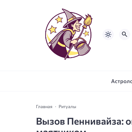
Астрол
Главная
Ритуалы
Вызов Пеннивайза: о
маятником