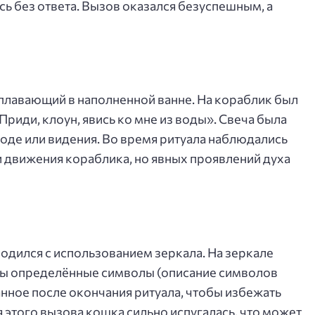
ь без ответа. Вызов оказался безуспешным, а
плавающий в наполненной ванне. На кораблик был
Приди, клоун, явись ко мне из воды». Свеча была
воде или видения. Во время ритуала наблюдались
 движения кораблика, но явных проявлений духа
одился с использованием зеркала. На зеркале
ны определённые символы (описание символов
анное после окончания ритуала, чтобы избежать
 этого вызова кошка сильно испугалась, что может