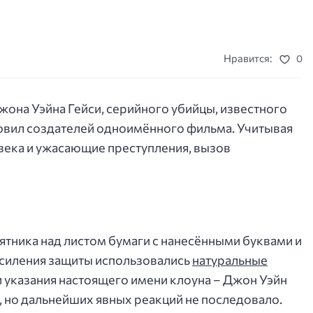
Нравится:
0
она Уэйна Гейси, серийного убийцы, известного
овил создателей одноимённого фильма. Учитывая
века и ужасающие преступления, вызов
тника над листом бумаги с нанесёнными буквами и
усиления защиты использовались
натуральные
 и указания настоящего имени клоуна – Джон Уэйн
а, но дальнейших явных реакций не последовало.