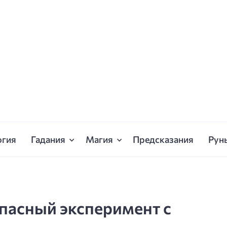
огия
Гадания
Магия
Предсказания
Рун
пасный эксперимент с