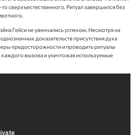
-то сверхъестественного. Ритуал завершился без
ивотного.
эйна Гейси не увенчались успехом. Несмотря на
однозначных доказательств присутствия духа
меры предосторожности и проводить ритуалы
е каждого вызова и уничтожая используемые