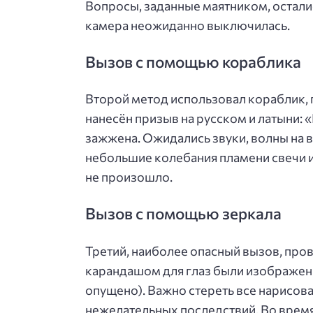
Вопросы, заданные маятником, осталис
камера неожиданно выключилась.
Вызов с помощью кораблика
Второй метод использовал кораблик, 
нанесён призыв на русском и латыни: «
зажжена. Ожидались звуки, волны на 
небольшие колебания пламени свечи и
не произошло.
Вызов с помощью зеркала
Третий, наиболее опасный вызов, пров
карандашом для глаз были изображе
опущено). Важно стереть все нарисов
нежелательных последствий. Во время