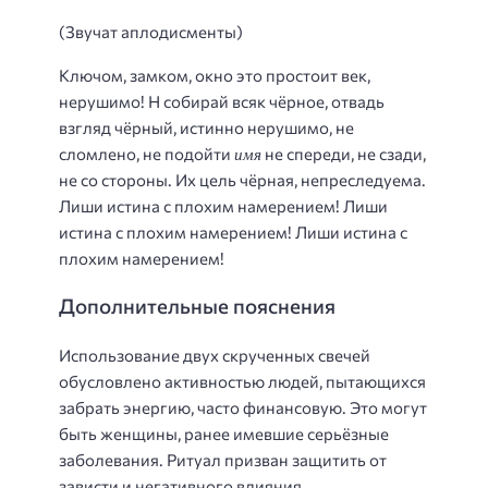
(Звучат аплодисменты)
Ключом, замком, окно это простоит век,
нерушимо! H собирай всяк чёрное, отвадь
взгляд чёрный, истинно нерушимо, не
имя
сломлено, не подойти
не спереди, не сзади,
не со стороны. Их цель чёрная, непреследуема.
Лиши истина с плохим намерением! Лиши
истина с плохим намерением! Лиши истина с
плохим намерением!
Дополнительные пояснения
Использование двух скрученных свечей
обусловлено активностью людей, пытающихся
забрать энергию, часто финансовую. Это могут
быть женщины, ранее имевшие серьёзные
заболевания. Ритуал призван защитить от
зависти и негативного влияния.