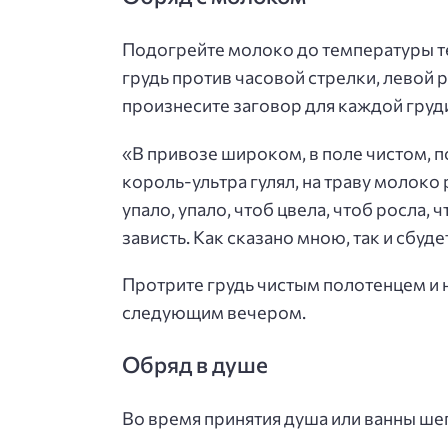
Подогрейте молоко до температуры тел
грудь против часовой стрелки, левой р
произнесите заговор для каждой груд
«В привозе широком, в поле чистом,
король-ультра гулял, на траву молоко
упало, упало, чтоб цвела, чтоб росла, 
зависть. Как сказано мною, так и сбуде
Протрите грудь чистым полотенцем и н
следующим вечером.
Обряд в душе
Во время принятия душа или ванны ше