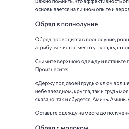
Важно помнить, что эффективность оп
основывается на личном опыте и веро
Обряд в полнолуние
Обряд проводится в полнолуние, ровн
атрибуты: чистое место у окна, куда по
Снимите верхнюю одежду и встаньте пе
Произнесите:
«Держу под своей грудью ключ волшеб
небе звездном, кругла, так и грудь моя 
сказано, так и сбудется. Аминь. Аминь.
Оставьте одежду на месте до получен
Обряд с молоком