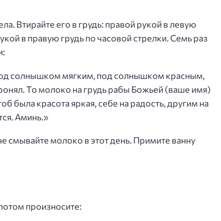
а. Втирайте его в грудь: правой рукой в левую
укой в правую грудь по часовой стрелки. Семь раз
и:
 под солнышком мягким, под солнышком красным,
 ронял. То молоко на грудь рабы Божьей (ваше имя)
чтоб была красота яркая, себе на радость, другим на
тся. Аминь.»
е смывайте молоко в этот день. Примите ванну
потом произносите: