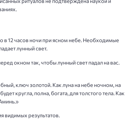
исанных ритуалов не подтверждена наукой и
ваниях.
о в 12 часов ночи при ясном небе. Необходимые
падает лунный свет.
ред окном так, чтобы лунный свет падал на вас.
ный, ключ золотой. Как луна на небе ночном, на
будет кругла, полна, богата, для толстого тела. Как
 Аминь.»
ия видимых результатов.