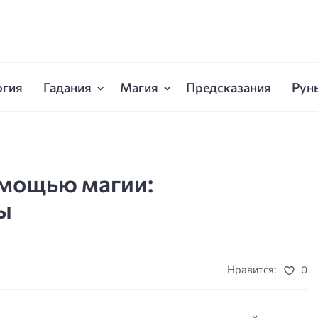
огия
Гадания
Магия
Предсказания
Рун
омощью магии:
ы
Нравится:
0