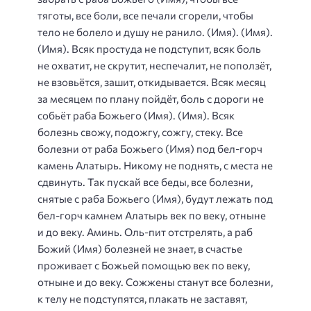
тяготы, все боли, все печали сгорели, чтобы
тело не болело и душу не ранило. (Имя). (Имя).
(Имя). Всяк простуда не подступит, всяк боль
не охватит, не скрутит, неспечалит, не поползёт,
не взовьётся, зашит, откидывается. Всяк месяц
за месяцем по плану пойдёт, боль с дороги не
собьёт раба Божьего (Имя). (Имя). Всяк
болезнь свожу, подожгу, сожгу, стеку. Все
болезни от раба Божьего (Имя) под бел-горч
камень Алатырь. Никому не поднять, с места не
сдвинуть. Так пускай все беды, все болезни,
снятые с раба Божьего (Имя), будут лежать под
бел-горч камнем Алатырь век по веку, отныне
и до веку. Аминь. Оль-пит отстрелять, а раб
Божий (Имя) болезней не знает, в счастье
проживает с Божьей помощью век по веку,
отныне и до веку. Сожжены станут все болезни,
к телу не подступятся, плакать не заставят,