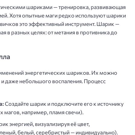
етическими шариками — тренировка, развивающая
гией. Хотя опытные маги редко используют шарики
новичков это эффективный инструмент. Шарик —
я в разных целях: от метания в противника до
лла
рименений энергетических шариков. Их можно
в и даже небольшого воспаления. Процесс
а:
Создайте шарик и подключите его к источнику
х магов, например, пламя свечи).
ик энергией, визуализируя её цвет,
леный, белый, серебристый — индивидуально).