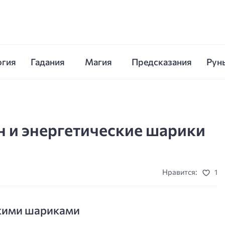
огия
Гадания
Магия
Предсказания
Рун
н и энергетические шарики
Нравится:
1
скими шариками