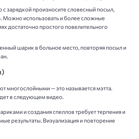
с зарядкой произносите словесный посыл,
». Можно использовать и более сложные
циях достаточно простого повелительного
енный шарик в больное место, повторяя посыл и
ан.
ы)
т многослойными — это называется мэтта.
удет в следующем видео.
ариками и создания спеллов требует терпения и
мые результаты. Визуализация и повторение