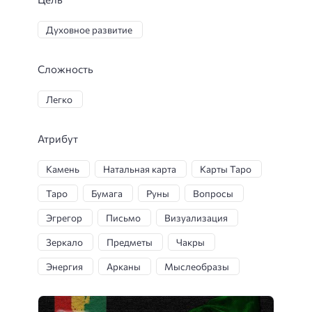
Духовное развитие
Сложность
Легко
Атрибут
Камень
Натальная карта
Карты Таро
Таро
Бумага
Руны
Вопросы
Эгрегор
Письмо
Визуализация
Зеркало
Предметы
Чакры
Энергия
Арканы
Мыслеобразы
Интуиция
Книга
Свеча
Ладони